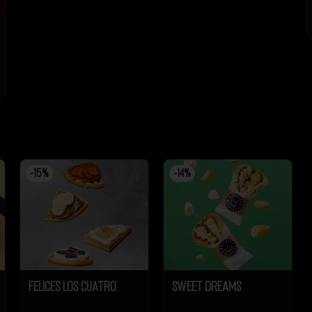
-
15
%
-
14
%
Felices los cuatro
Sweet Dreams