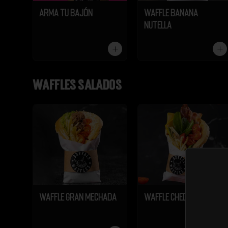
Arma tu Bajón
Waffle Banana
Nutella
Waffles salados
Waffle Gran Mechada
Waffle Cheddar