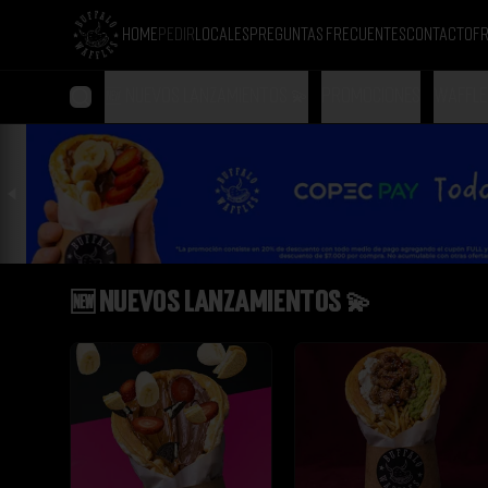
Home
Pedir
Locales
Preguntas Frecuentes
Contacto
Fr
🆕 NUEVOS LANZAMIENTOS 💫
Promociones
Waffle
🆕 NUEVOS LANZAMIENTOS 💫