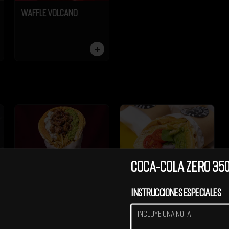
Waffle Volcano
Coca-Cola Zero 35
Instrucciones especiales
Waffle Chicken
Waffle Especial Palta
Teriyaki