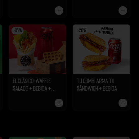
-
15
%
-
20
%
El Clásico: Waffle
Tu Combi Arma tu
Salado + Bebida +
Sándwich + Bebida
Galleta