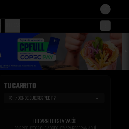
Login
s
Bebidas
Tu Carrito
¿Dónde quieres pedir?
Tu carrito esta vacío
Los productos que agregues aparecerán aquí