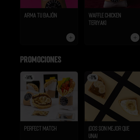
Arma tu Bajón
Waffle Chicken
Teriyaki
Promociones
-
14
%
-
11
%
Perfect Match
¡Dos son mejor que
UNA!