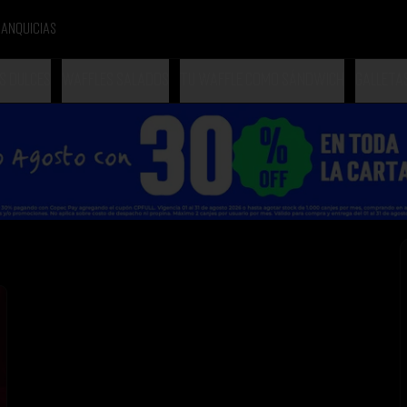
anquicias
s dulces
Waffles salados
Tu Waffle como Sándwich
Galleta