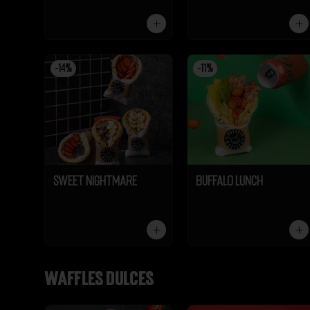
-
14
%
-
11
%
Sweet Nightmare
Buffalo Lunch
Waffles dulces